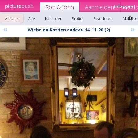
picture
push
Ron & John
Aanmelden!
Inloggen
Upl
Albums
Alle
Kalender
Profiel
Favorieten
Mail Ro
«
»
Wiebe en Katrien cadeau 14-11-20 (2)