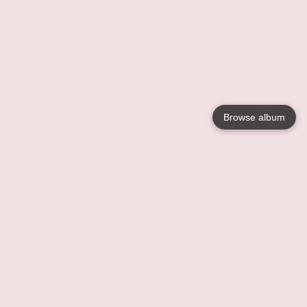
Browse album
Language
English
Nederlands
Français
Jouw