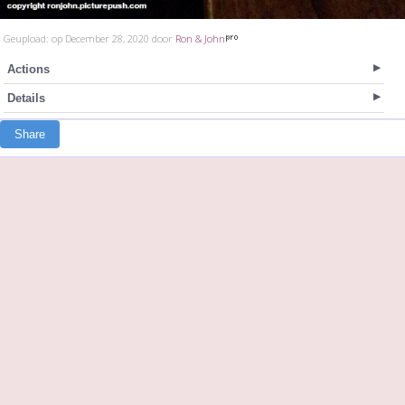
Geupload: op December 28, 2020 door
Ron & John
Actions
Details
Share