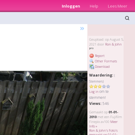
Inloggen
Help
Lees Meer
»
Geupload: op August 5,
2021 door
Ron & John
Report
Other Formats
Download
Waardering:
(
Stemmers)
om te
Log in
stemmen!
Views:
546
Gemaakt op
01-01-
2010
met een Fujifilm
Finepix av100
Meer
Info »
Ron & John's Foto's
gemaakt op 01-01-