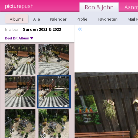
picture
push
Ron & John
Aanm
Albums
Alle
Kalender
Profiel
Favorieten
Mail 
«
In album:
Garden 2021 & 2022
Deel Dit Album