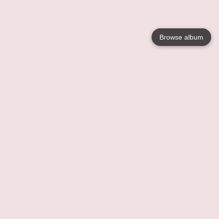
Browse album
Language
English
Nederlands
Français
Jouw
Help
Lees Meer