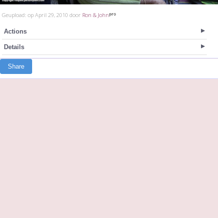
Geupload: op April 29, 2010 door
Ron & John
Actions
Details
Share