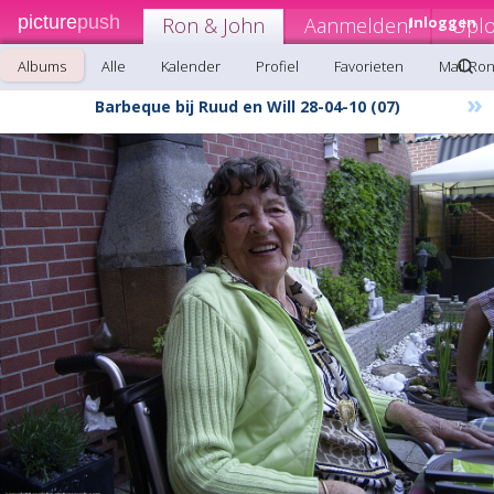
picture
push
Ron & John
Aanmelden!
Inloggen
Upl
Albums
Alle
Kalender
Profiel
Favorieten
Mail Ro
»
Barbeque bij Ruud en Will 28-04-10 (07)