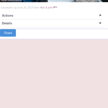
Geupload: op June 26, 2023 door
Ron & John
Actions
Details
Share