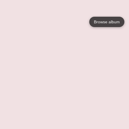
Browse album
Language
English
Nederlands
Français
Jouw
Help
Lees Meer