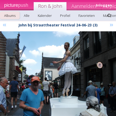
picture
push
Ron & John
Aanmelden!
Inloggen
Upl
Albums
Alle
Kalender
Profiel
Favorieten
Mail Ro
«
»
John bij Straattheater Festival 24-06-23 (3)