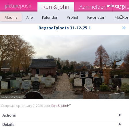
picture
push
Ron & John
Aanmelden!
Inloggen
Upl
Albums
Alle
Kalender
Profiel
Favorieten
Mail Ro
»
Begraafplaats 31-12-25 1
Geupload: op January 2, 2026 door
Ron & John
Actions
Details