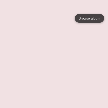
Browse album
Language
English
Nederlands
Français
Jouw
Help
Lees Meer