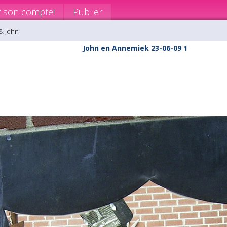
r son compte!
Publier
& John
John en Annemiek 23-06-09 1