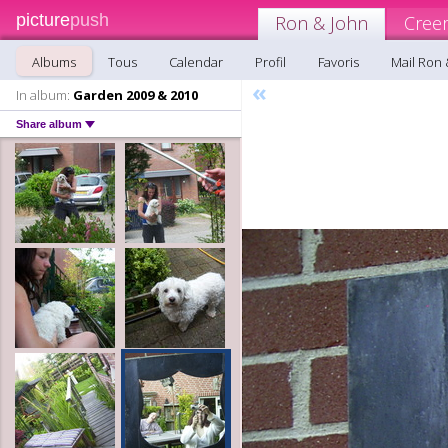
picture
push
Ron & John
Cree
Albums
Tous
Calendar
Profil
Favoris
Mail Ron 
«
In album:
Garden 2009 & 2010
Share album