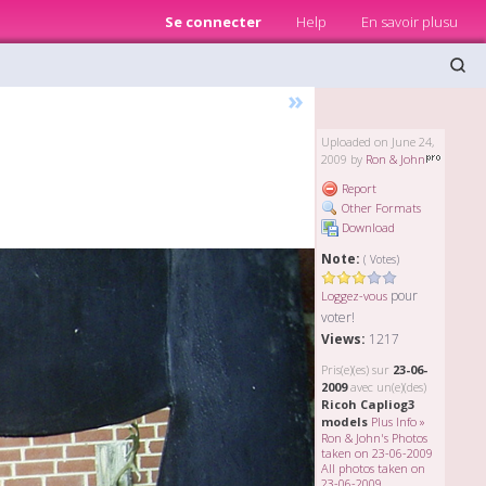
Se connecter
Help
En savoir plusu
»
Uploaded on June 24,
2009 by
Ron & John
Report
Other Formats
Download
Note:
( Votes)
pour
Loggez-vous
voter!
Views:
1217
Pris(e)(es) sur
23-06-
2009
avec un(e)(des)
Ricoh Capliog3
models
Plus Info »
Ron & John's Photos
taken on 23-06-2009
All photos taken on
23-06-2009