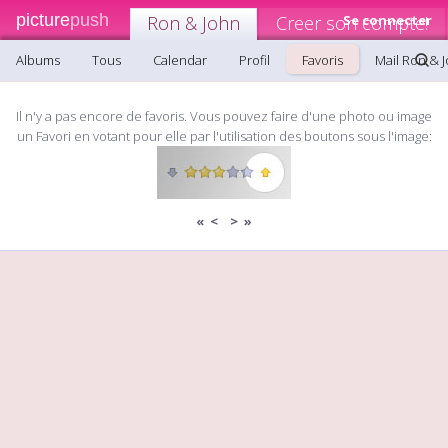
picture
push
Ron & John
Creer son compte!
Se connecter
Albums
Tous
Calendar
Profil
Favoris
Mail Ron & 
Il n'y a pas encore de favoris. Vous pouvez faire d'une photo ou image
un Favori en votant pour elle par l'utilisation des boutons sous l'image:
«
<
>
»