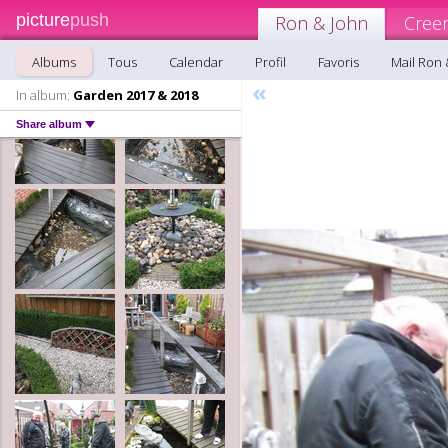
picture
push
Ron & John
Cree
Albums
Tous
Calendar
Profil
Favoris
Mail Ron 
«
In album:
Garden 2017 & 2018
Share album