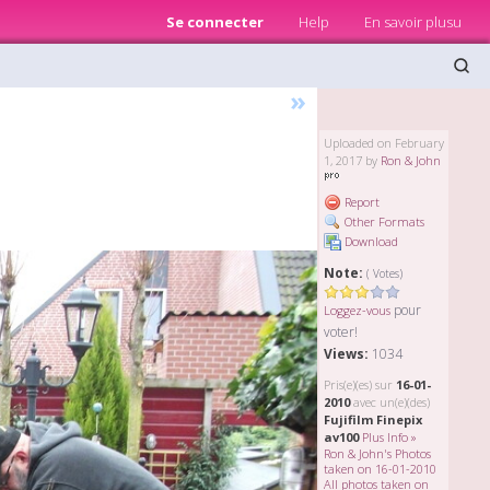
Se connecter
Help
En savoir plusu
»
Uploaded on February
1, 2017 by
Ron & John
Report
Other Formats
Download
Note:
( Votes)
pour
Loggez-vous
voter!
Views:
1034
Pris(e)(es) sur
16-01-
2010
avec un(e)(des)
Fujifilm Finepix
av100
Plus Info »
Ron & John's Photos
taken on 16-01-2010
All photos taken on