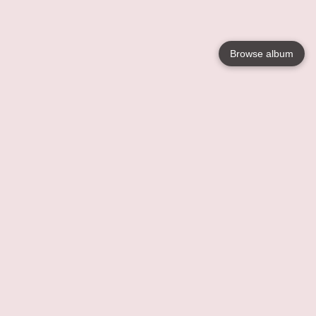
Browse album
Language
English
Nederlands
Français
Jouw
Help
Lees Meer