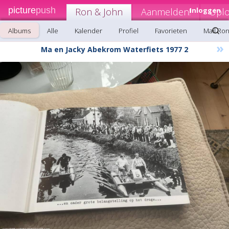
picture
push
Ron & John
Aanmelden!
Inloggen
Upl
Albums
Alle
Kalender
Profiel
Favorieten
Mail Ro
»
Ma en Jacky Abekrom Waterfiets 1977 2