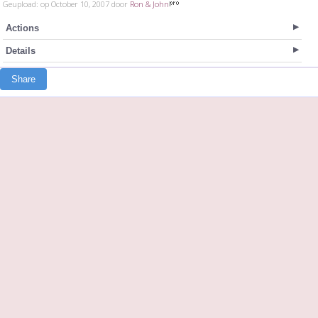
Geupload: op October 10, 2007 door
Ron & John
Actions
Details
Share