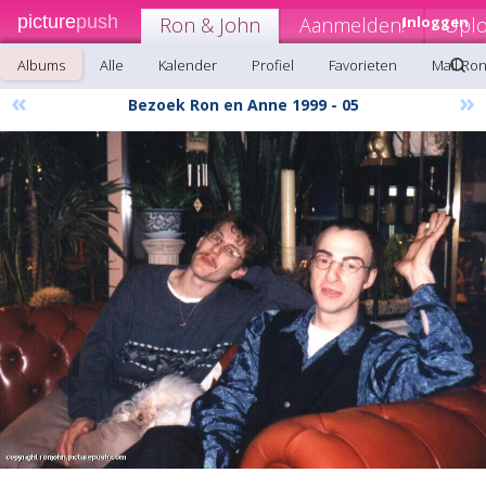
picture
push
Ron & John
Aanmelden!
Inloggen
Upl
Albums
Alle
Kalender
Profiel
Favorieten
Mail Ro
«
»
Bezoek Ron en Anne 1999 - 05