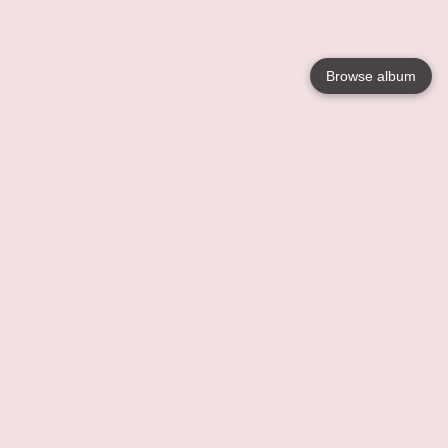
Browse album
Language
English
Nederlands
Français
Jouw
Help
Lees Meer